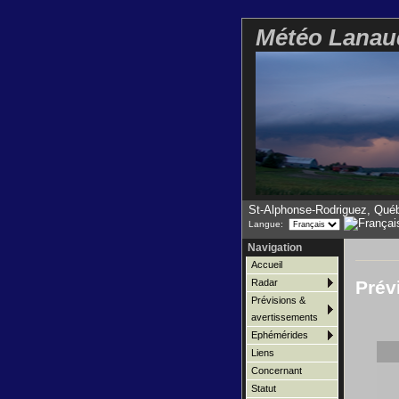
Météo Lanau
St-Alphonse-Rodriguez, Qué
Langue:
Navigation
Accueil
Prév
Radar
Prévisions &
avertissements
Ephémérides
Liens
Concernant
Statut