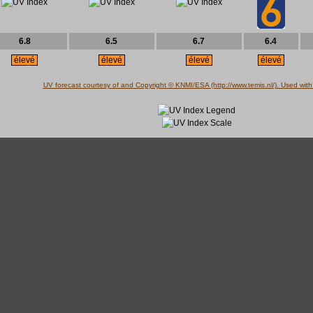
6.8
6.5
6.7
6.4
élevé
élevé
élevé
élevé
UV forecast courtesy of and Copyright © KNMI/ESA (http://www.temis.nl/). Used with