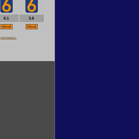
6.1
5.6
élevé
élevé
 permission.