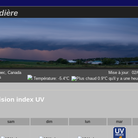
dière
bec, Canada
Mise à jour
:
02/
Température:
-5.4°C
ision index UV
sam
dim
lun
mar