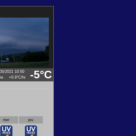
-5°C
05/2021 10:50
+0.9°C
/hr
mer
jeu