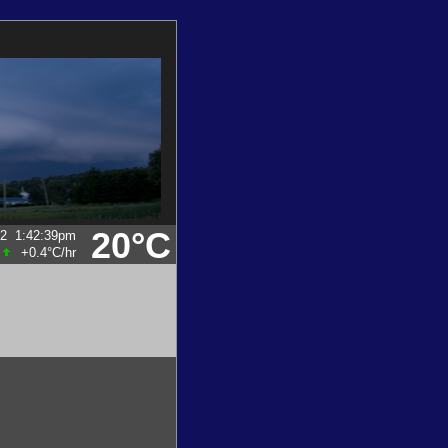
20°C
22
1:42:39pm
+0.4°C
/hr