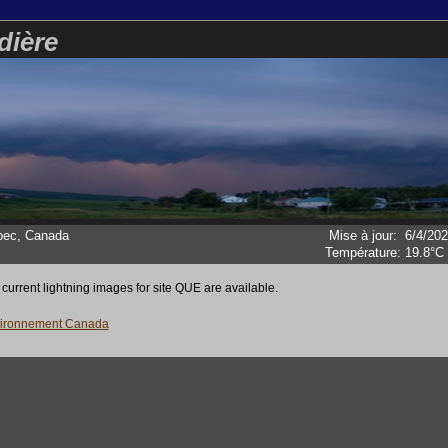
dière
bec, Canada
Mise à jour
:
6/4/20
Température:
19.8°C
 current lightning images for site QUE are available.
vironnement Canada