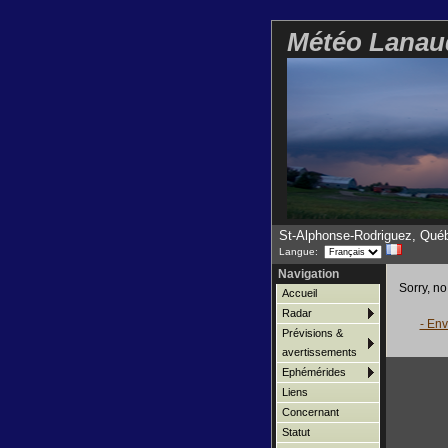
Météo Lanau
St-Alphonse-Rodriguez, Qué
Langue:
Navigation
Sorry, no
Accueil
Radar
- En
Prévisions &
avertissements
Ephémérides
Liens
Concernant
Statut